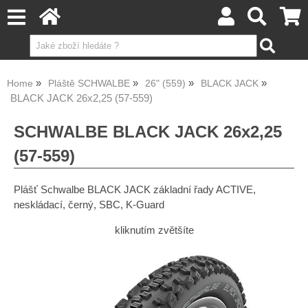
Home
Pláště SCHWALBE
26" (559)
BLACK JACK
BLACK JACK 26x2,25 (57-559)
SCHWALBE BLACK JACK 26x2,25
(57-559)
Plášť Schwalbe BLACK JACK základní řady ACTIVE,
neskládací, černý, SBC, K-Guard
kliknutím zvětšíte