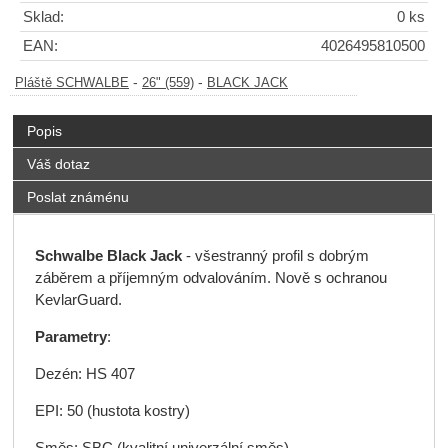
Sklad:
0 ks
EAN:
4026495810500
-
-
Pláště SCHWALBE
26" (559)
BLACK JACK
Popis
Váš dotaz
Poslat známénu
Schwalbe Black Jack
- všestranný profil s dobrým
záběrem a příjemným odvalováním. Nově s ochranou
KevlarGuard.
Parametry
:
Dezén: HS 407
EPI: 50 (hustota kostry)
Směs: SBC (kvalitní univerzální směs)