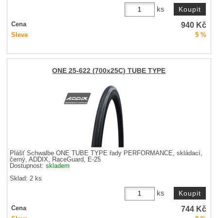
ks
940
Kč
Cena
Sleva
5 %
ONE 25-622 (700x25C) TUBE TYPE
Plášť Schwalbe ONE TUBE TYPE řady PERFORMANCE, skládací,
černý, ADDIX, RaceGuard, E-25
Dostupnost:
skladem
Sklad: 2 ks
ks
744
Kč
Cena