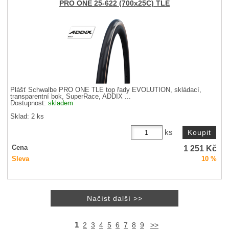
PRO ONE 25-622 (700x25C) TLE
Plášť Schwalbe PRO ONE TLE top řady EVOLUTION, skládací,
transparentní bok, SuperRace, ADDIX ...
Dostupnost:
skladem
Sklad: 2 ks
ks
1 251
Kč
Cena
Sleva
10 %
1
2
3
4
5
6
7
8
9
>>