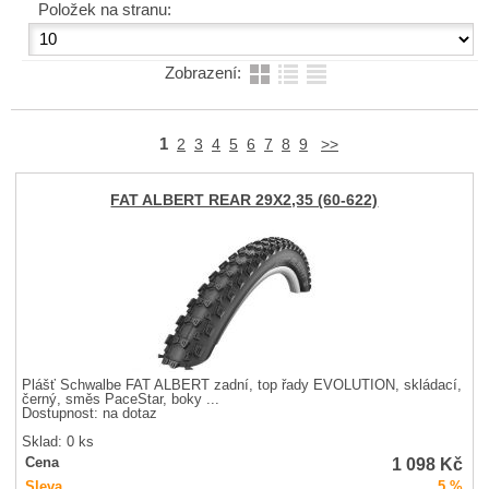
Položek na stranu:
Zobrazení:
1
2
3
4
5
6
7
8
9
>>
FAT ALBERT REAR 29X2,35 (60-622)
Plášť Schwalbe FAT ALBERT zadní, top řady EVOLUTION, skládací,
černý, směs PaceStar, boky ...
Dostupnost:
na dotaz
Sklad: 0 ks
1 098
Kč
Cena
Sleva
5 %