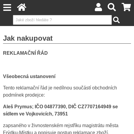
Jak nakupovat
REKLAMAČNÍ ŘÁD
Všeobecná ustanovení
Tento reklamační řád je nedílnou součástí obchodních
podmínek prodejce:
Aleš Prymus; IČO 04877390, DIČ CZ
7707164949
se
sídlem ve Vojkovicích, 73951
zapsaného v živnostenském rejstříku magistrátu města
Frýdku-Místku a popisuje postup reklamace zboží.