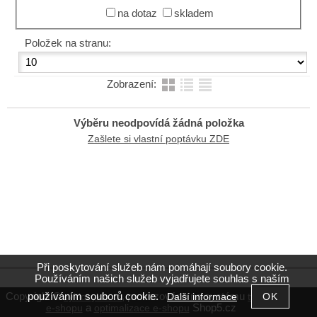
na dotaz
skladem
Položek na stranu:
Zobrazení:
Výběru neodpovídá žádná položka
Zašlete si vlastní poptávku ZDE
Při poskytování služeb nám pomáhají soubory cookie.
Používáním našich služeb vyjadřujete souhlas s naším
používáním souborů cookie.
Copyright ©
,
provozováno na systému
Další informace
cyklocyklo.cz
tvorba
a
Shop5.cz
e-shopu
optimalizace e-shopu