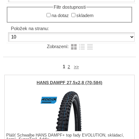
Filtr dostupnosti
na dotaz
skladem
Položek na stranu:
Zobrazení:
1
2
>>
HANS DAMPF 27,5x2,8 (70-584)
Plášť Schwalbe HANS DAMPF+ top řady EVOLUTION, skládací,