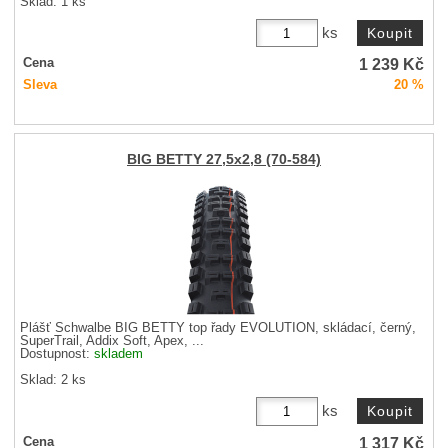
Sklad: 1 ks
ks
1 239
Kč
Cena
Sleva
20 %
BIG BETTY 27,5x2,8 (70-584)
Plášť Schwalbe BIG BETTY top řady EVOLUTION, skládací, černý,
SuperTrail, Addix Soft, Apex, ...
Dostupnost:
skladem
Sklad: 2 ks
ks
1 317
Kč
Cena