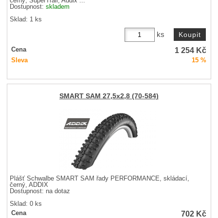
černý, SuperTrail, Addix ...
Dostupnost:
skladem
Sklad: 1 ks
ks
1 254
Kč
Cena
Sleva
15 %
SMART SAM 27,5x2,8 (70-584)
Plášť Schwalbe SMART SAM řady PERFORMANCE, skládací,
černý, ADDIX
Dostupnost:
na dotaz
Sklad: 0 ks
702
Kč
Cena