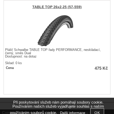
TABLE TOP 26x2,25 (57-559)
Plášť Schwalbe TABLE TOP řady PERFORMANCE, neskládací,
černý, směs Dual
Dostupnost:
na dotaz
Sklad: 0 ks
475
Kč
Cena
Při poskytování služeb nám pomáhají soubory cookie.
Používáním našich služeb vyjadřujete souhlas s naším
používáním souborů cookie.
Copyright ©
,
provozováno na systému
Další informace
cyklocyklo.cz
tvorba