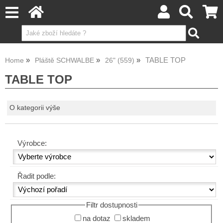
TABLE TOP
Home
Pláště SCHWALBE
26" (559)
TABLE TOP
O kategorii výše
Výrobce:
Řadit podle:
Filtr dostupnosti
na dotaz
skladem