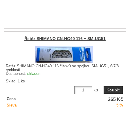
Řetěz SHIMANO CN-HG40 116 + SM-UG51
Řetěz SHIMANO CN-HG40 116 článků se spojkou SM-UG51, 6/7/8
rychlostí
Dostupnost:
skladem
Sklad: 1 ks
ks
265
Kč
Cena
Sleva
5 %