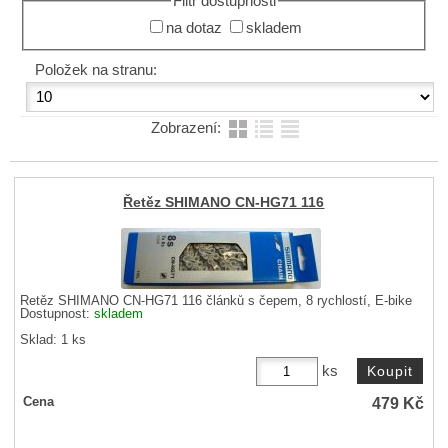
Filtr dostupnosti
na dotaz
skladem
Položek na stranu:
Zobrazení:
Řetěz SHIMANO CN-HG71 116
Řetěz SHIMANO CN-HG71 116 článků s čepem, 8 rychlostí, E-bike
Dostupnost:
skladem
Sklad: 1 ks
ks
479
Kč
Cena