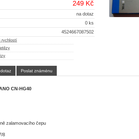
249 Kč
na dotaz
0 ks
4524667087502
 rychlostí
řetězy
ězy
 dotaz
Poslat známénu
MANO CN-HG40
tně zalamovacího čepu
/7/8