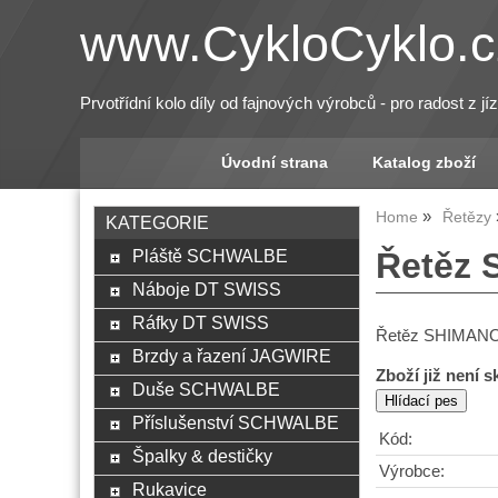
www.CykloCyklo.c
Prvotřídní kolo díly od fajnových výrobců - pro radost z jí
Úvodní strana
Katalog zboží
Home
Řetězy
KATEGORIE
Pláště SCHWALBE
Řetěz 
Náboje DT SWISS
Ráfky DT SWISS
Řetěz SHIMANO 
Brzdy a řazení JAGWIRE
Zboží již není 
Duše SCHWALBE
Příslušenství SCHWALBE
Kód:
Špalky & destičky
Výrobce:
Rukavice