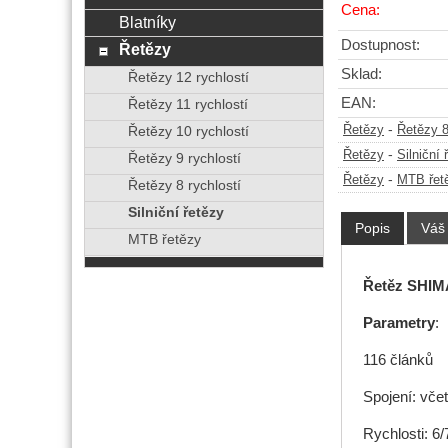
Cena:
Blatníky
Dostupnost:
Řetězy
Sklad:
Řetězy 12 rychlostí
EAN:
Řetězy 11 rychlostí
-
Řetězy
Řetězy 8
Řetězy 10 rychlostí
-
Řetězy
Silniční 
Řetězy 9 rychlostí
-
Řetězy
MTB řet
Řetězy 8 rychlostí
Silniční řetězy
Popis
Váš
MTB řetězy
Řetěz SHI
Parametry
:
116 článků
Spojení: vče
Rychlosti: 6