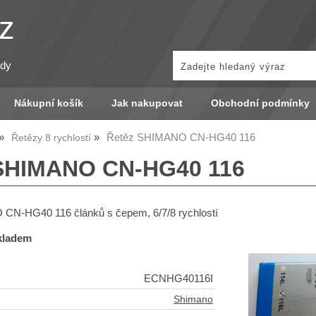
z
zdy
Nákupní košík
Jak nakupovat
Obchodní podmínky
Řetěz SHIMANO CN-HG40 116
Řetězy 8 rychlostí
SHIMANO CN-HG40 116
CN-HG40 116 článků s čepem, 6/7/8 rychlostí
skladem
ECNHG40116I
Shimano