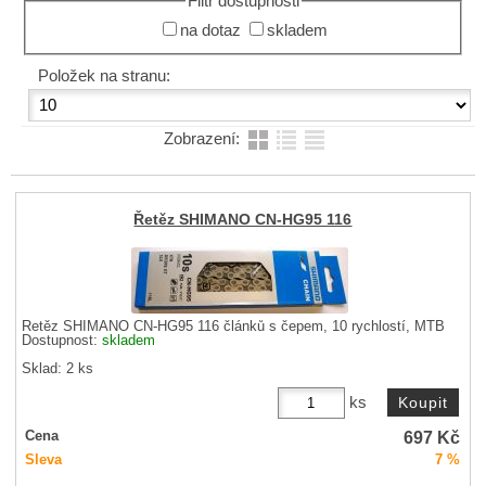
Filtr dostupnosti
na dotaz
skladem
Položek na stranu:
Zobrazení:
Řetěz SHIMANO CN-HG95 116
Řetěz SHIMANO CN-HG95 116 článků s čepem, 10 rychlostí, MTB
Dostupnost:
skladem
Sklad: 2 ks
ks
697
Kč
Cena
Sleva
7 %