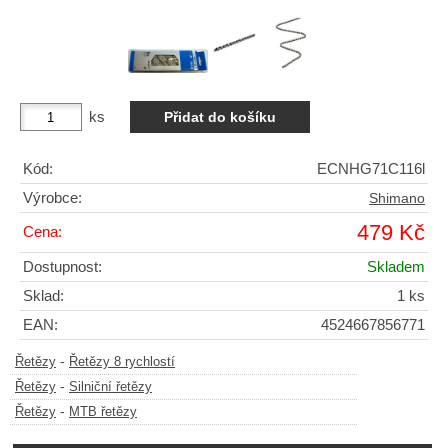
ks
Kód:
ECNHG71C116l
Výrobce:
Shimano
479 Kč
Cena:
Dostupnost:
Skladem
Sklad:
1 ks
EAN:
4524667856771
-
Řetězy
Řetězy 8 rychlostí
-
Řetězy
Silniční řetězy
-
Řetězy
MTB řetězy