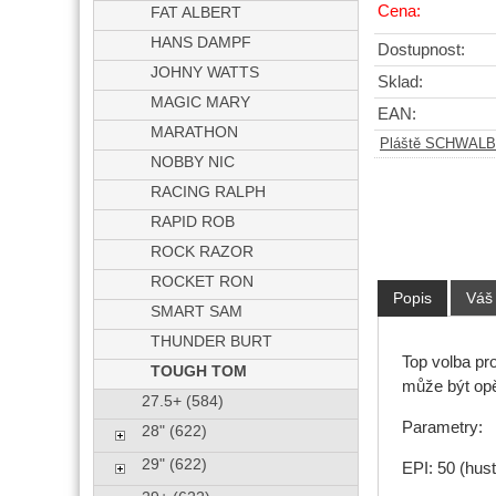
Cena:
FAT ALBERT
HANS DAMPF
Dostupnost:
JOHNY WATTS
Sklad:
MAGIC MARY
EAN:
MARATHON
Pláště SCHWAL
NOBBY NIC
RACING RALPH
RAPID ROB
ROCK RAZOR
ROCKET RON
Popis
Váš
SMART SAM
THUNDER BURT
Top volba pro
TOUGH TOM
může být opě
27.5+ (584)
Parametry:
28" (622)
29" (622)
EPI: 50 (hust