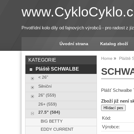
www.CykloCyklo.c
Prvotřídní kolo díly od fajnových výrobců - pro radost z jí
Úvodní strana
Katalog zboží
Home
Pláště
KATEGORIE
Pláště SCHWALBE
SCHWAL
< 26"
Silniční
Plášť Schwalbe 
26" (559)
Zboží již není 
26+ (559)
27.5" (584)
Kód:
BIG BETTY
Výrobce:
EDDY CURRENT