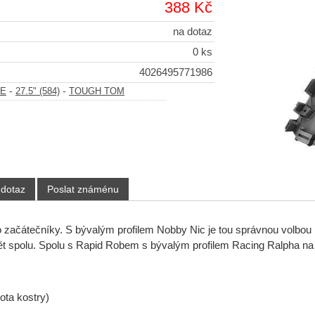
388 Kč
na dotaz
0 ks
4026495771986
-
-
BE
27.5" (584)
TOUGH TOM
 dotaz
Poslat známénu
 začátečníky. S bývalým profilem Nobby Nic je tou správnou volbou na
t spolu. Spolu s Rapid Robem s bývalým profilem Racing Ralpha na
ota kostry)