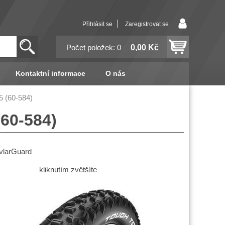
Přihlásit se
Zaregistrovat se
0,00 Kč
Počet položek: 0
Kontaktní informace
O nás
 (60-584)
60-584)
vlarGuard
kliknutím zvětšíte