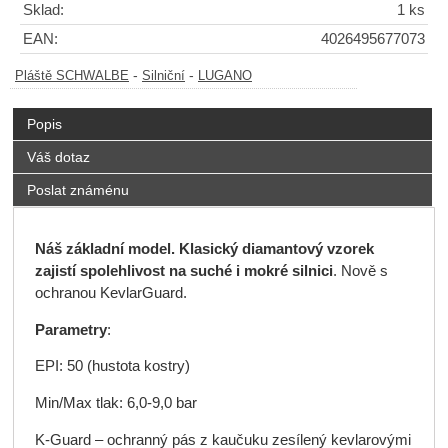
Sklad:
1 ks
EAN:
4026495677073
-
-
Pláště SCHWALBE
Silniční
LUGANO
Popis
Váš dotaz
Poslat známénu
Náš základní model. Klasický diamantový vzorek
zajistí spolehlivost na suché i mokré silnici
. Nově s
ochranou KevlarGuard.
Parametry
:
EPI: 50 (hustota kostry)
Min/Max tlak: 6,0-9,0 bar
K-Guard – ochranný pás z kaučuku zesílený kevlarovými