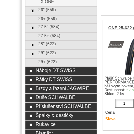
X-ONE
26" (559)
26+ (559)
27.5" (584)
ONE 25-622 
27.5+ (584)
28" (622)
29" (622)
29+ (622)
Náboje DT SWISS
Plášť Schwalbe
Ráfky DT SWISS
PERFORMANCE, s
béžovým bokem, 
Brzdy a řazení JAGWIRE
Dostupnost:
skl
Sklad: 2 ks
Duše SCHWALBE
Příslušenství SCHWALBE
Cena
Špalky & destičky
Sleva
Rukavice
Blatníky