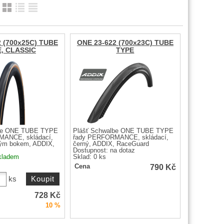
:
2 (700x25C) TUBE
ONE 23-622 (700x23C) TUBE
, CLASSIC
TYPE
lbe ONE TUBE TYPE
Plášť Schwalbe ONE TUBE TYPE
ANCE, skládací,
řady PERFORMANCE, skládací,
vým bokem, ADDIX,
černý, ADDIX, RaceGuard
Dostupnost:
na dotaz
kladem
Sklad: 0 ks
790
Kč
Cena
ks
728
Kč
10 %