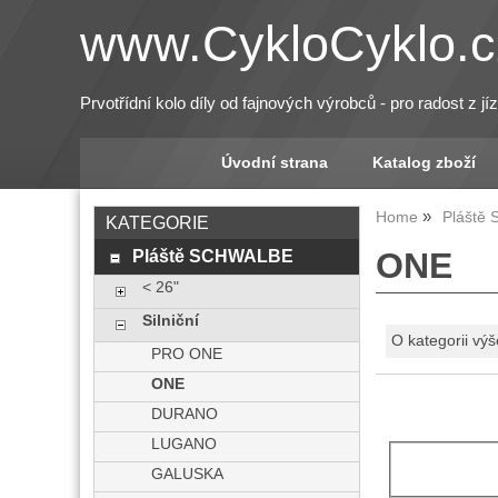
www.CykloCyklo.c
Prvotřídní kolo díly od fajnových výrobců - pro radost z jí
Úvodní strana
Katalog zboží
Home
Pláště
KATEGORIE
Pláště SCHWALBE
ONE
< 26"
Silniční
O kategorii výš
PRO ONE
ONE
DURANO
LUGANO
GALUSKA