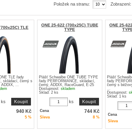
Položek na stranu:
Zobrazení
ONE 25-622 (700x25C) TUBE
ONE 25-62
(700x25C) TLE
TYPE
TYPE
 ONE TLE řady
Plášť Schwalbe ONE TUBE TYPE
Plášť Schwa
kládací, černý s
řady PERFORMANCE, skládací,
řady PERFORM
ADDIX, ...
černý, ADDIX, RaceGuard, E-25
černý s béžo
adem
Dostupnost:
skladem
...
Sklad: 2 ks
Dostupnost:
s
Sklad: 1 ks
ks
ks
940
Kč
744
Kč
Cena
Cena
5 %
Sleva
8 %
Sleva