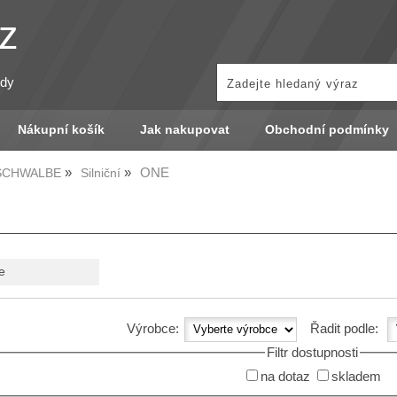
z
zdy
Nákupní košík
Jak nakupovat
Obchodní podmínky
ONE
 SCHWALBE
Silniční
e
Výrobce:
Řadit podle:
Filtr dostupnosti
na dotaz
skladem