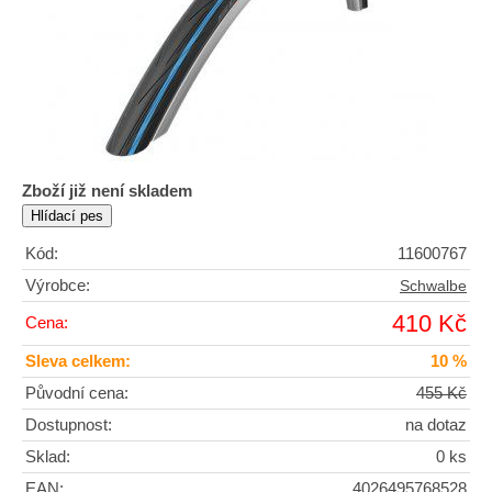
Zboží již není skladem
Kód:
11600767
Výrobce:
Schwalbe
410 Kč
Cena:
Sleva celkem:
10 %
Původní cena:
455 Kč
Dostupnost:
na dotaz
Sklad:
0 ks
EAN:
4026495768528