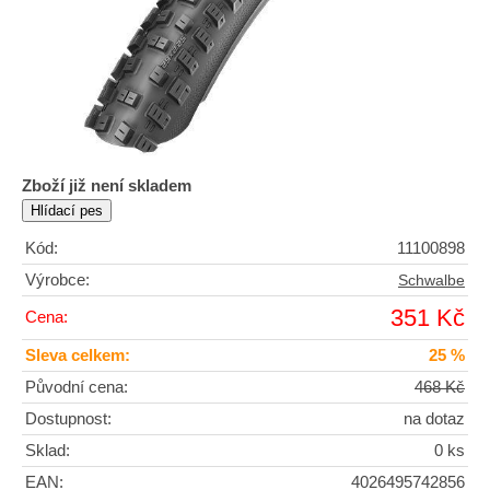
Zboží již není skladem
Kód:
11100898
Výrobce:
Schwalbe
351 Kč
Cena:
Sleva celkem:
25 %
Původní cena:
468 Kč
Dostupnost:
na dotaz
Sklad:
0 ks
EAN:
4026495742856