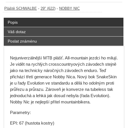
-
-
Pláště SCHWALBE
29" (622)
NOBBY NIC
Popis
Váš dotaz
Poslat známénu
Nejuniverzálnější MTB plášť. All-mountain jezdci ho milují.
Je vidět na rychlých crosscountryových závodech stejně
jako na technicky náročných závodech enduro. Teď
přichází třetí generace Nobby Nica. Nový bok SnakeSkin
je u řady Evolution ve standardu a dělá ho odolným proti
průřezu a průrazu. Zároveň je konverze na tubeless tak
jednoduchá a lehká jak dosud nebyla (řada Evolution).
Nobby Nic je nejlepší přítel mountainbikera.
Parametry:
EPI: 67 (hustota kostry)