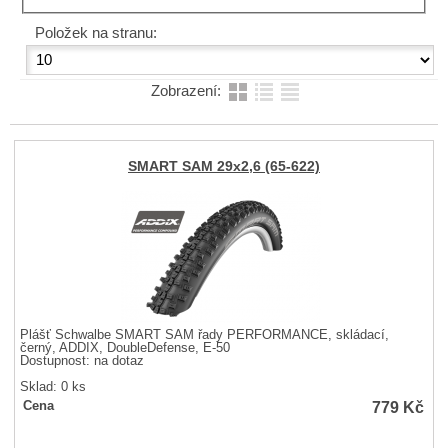
Položek na stranu:
Zobrazení:
SMART SAM 29x2,6 (65-622)
Plášť Schwalbe SMART SAM řady PERFORMANCE, skládací,
černý, ADDIX, DoubleDefense, E-50
Dostupnost:
na dotaz
Sklad: 0 ks
779
Kč
Cena