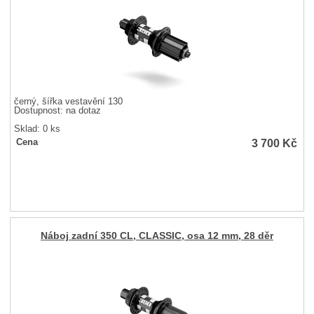
černý, šířka vestavění 130
Dostupnost:
na dotaz
Sklad: 0 ks
3 700
Kč
Cena
Náboj zadní 350 CL, CLASSIC, osa 12 mm, 28 děr