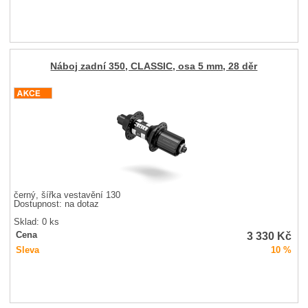
Náboj zadní 350, CLASSIC, osa 5 mm, 28 děr
černý, šířka vestavění 130
Dostupnost:
na dotaz
Sklad: 0 ks
3 330
Kč
Cena
Sleva
10 %