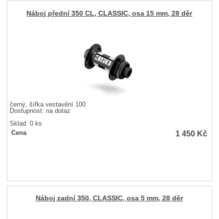
Náboj přední 350 CL, CLASSIC, osa 15 mm, 28 děr
černý, šířka vestavění 100
Dostupnost:
na dotaz
Sklad: 0 ks
1 450
Kč
Cena
Náboj zadní 350, CLASSIC, osa 5 mm, 28 děr