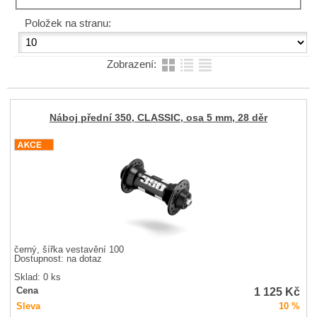
Položek na stranu:
Zobrazení:
Náboj přední 350, CLASSIC, osa 5 mm, 28 děr
černý, šířka vestavění 100
Dostupnost:
na dotaz
Sklad: 0 ks
1 125
Kč
Cena
Sleva
10 %