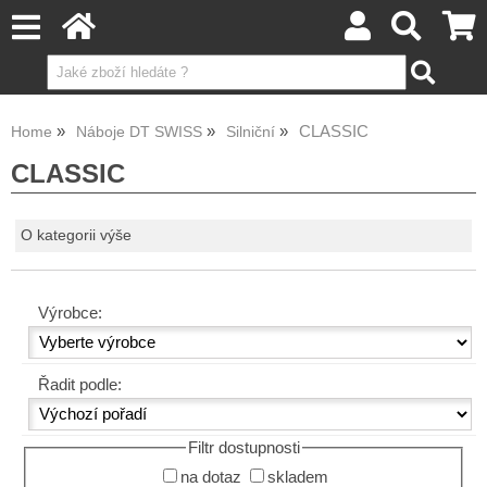
CLASSIC
Home
Náboje DT SWISS
Silniční
CLASSIC
O kategorii výše
Výrobce:
Řadit podle:
Filtr dostupnosti
na dotaz
skladem