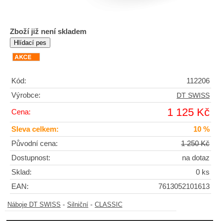
Zboží již není skladem
Kód:
112206
Výrobce:
DT SWISS
1 125 Kč
Cena:
Sleva celkem:
10 %
Původní cena:
1 250 Kč
Dostupnost:
na dotaz
Sklad:
0 ks
EAN:
7613052101613
-
-
Náboje DT SWISS
Silniční
CLASSIC