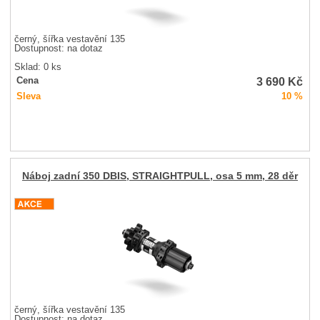
černý, šířka vestavění 135
Dostupnost:
na dotaz
Sklad: 0 ks
3 690
Kč
Cena
Sleva
10 %
Náboj zadní 350 DBIS, STRAIGHTPULL, osa 5 mm, 28 děr
černý, šířka vestavění 135
Dostupnost:
na dotaz