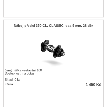
Náboj přední 350 CL, CLASSIC, osa 5 mm, 28 děr
černý, šířka vestavění 100
Dostupnost:
na dotaz
Sklad: 0 ks
1 450
Kč
Cena