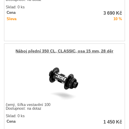
Sklad: 0 ks
3 690
Kč
Cena
Sleva
10 %
Náboj přední 350 CL, CLASSIC, osa 15 mm, 28 děr
černý, šířka vestavění 100
Dostupnost:
na dotaz
Sklad: 0 ks
1 450
Kč
Cena