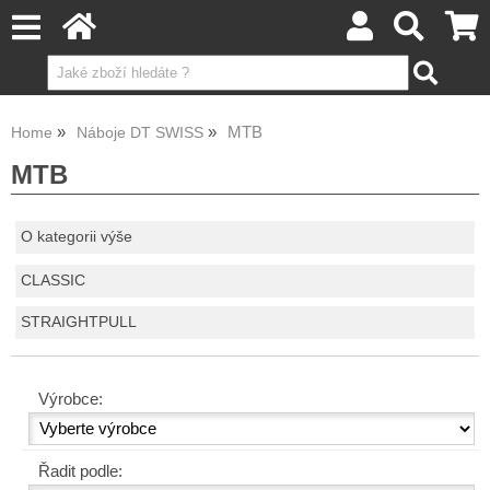
MTB
Home
Náboje DT SWISS
MTB
O kategorii výše
CLASSIC
STRAIGHTPULL
Výrobce:
Řadit podle: