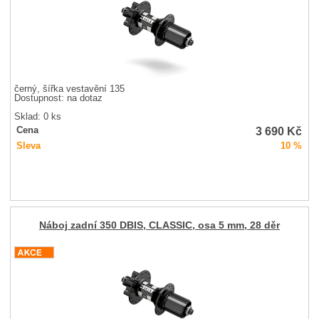
černý, šířka vestavění 135
Dostupnost:
na dotaz
Sklad: 0 ks
3 690
Kč
Cena
Sleva
10 %
Náboj zadní 350 DBIS, CLASSIC, osa 5 mm, 28 děr