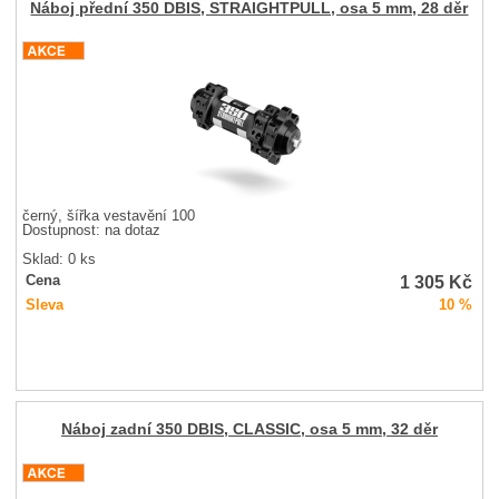
Náboj přední 350 DBIS, STRAIGHTPULL, osa 5 mm, 28 děr
černý, šířka vestavění 100
Dostupnost:
na dotaz
Sklad: 0 ks
1 305
Kč
Cena
Sleva
10 %
Náboj zadní 350 DBIS, CLASSIC, osa 5 mm, 32 děr