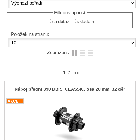
Filtr dostupnosti
na dotaz
skladem
Položek na stranu:
Zobrazení:
1
2
>>
Náboj přední 350 DBIS, CLASSIC, osa 20 mm, 32 děr