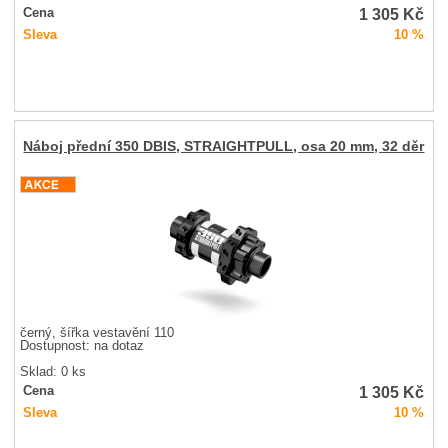
1 305
Kč
Cena
Sleva
10 %
Náboj přední 350 DBIS, STRAIGHTPULL, osa 20 mm, 32 děr
černý, šířka vestavění 110
Dostupnost:
na dotaz
Sklad: 0 ks
1 305
Kč
Cena
Sleva
10 %