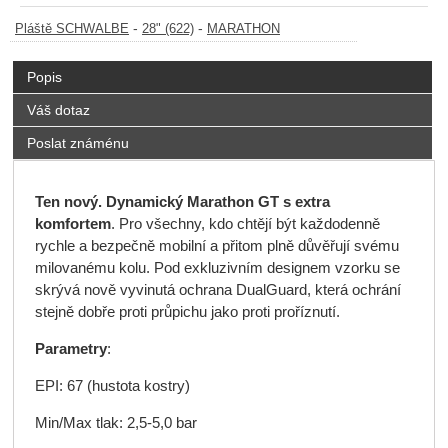
-
-
Pláště SCHWALBE
28" (622)
MARATHON
Popis
Váš dotaz
Poslat známénu
Ten nový. Dynamický Marathon GT s extra
komfortem
. Pro všechny, kdo chtějí být každodenně
rychle a bezpečně mobilní a přitom plně důvěřují svému
milovanému kolu. Pod exkluzivním designem vzorku se
skrývá nově vyvinutá ochrana DualGuard, která ochrání
stejně dobře proti průpichu jako proti proříznutí.
Parametry
:
EPI: 67 (hustota kostry)
Min/Max tlak: 2,5-5,0 bar