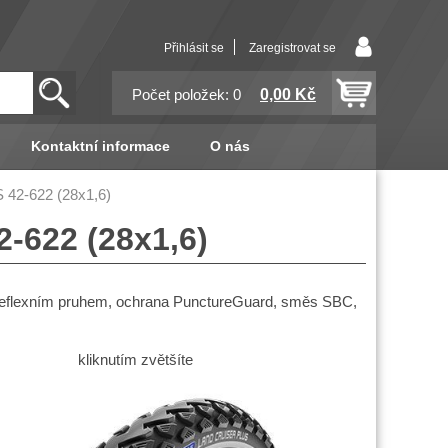
Přihlásit se
Zaregistrovat se
0,00 Kč
Počet položek: 0
Kontaktní informace
O nás
2-622 (28x1,6)
622 (28x1,6)
eflexním pruhem, ochrana PunctureGuard, směs SBC,
kliknutím zvětšíte