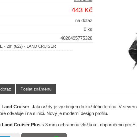
443 Kč
na dotaz
0 ks
4026495775328
-
-
BE
28" (622)
LAND CRUISER
 dotaz
Poslat známénu
Land Cruiser
. Jako vždy je vyzbrojen do každého terénu. V seve
ře odvaluje i na silnici. Nový je moderní design profilu.
i
Land Cruiser Plus
s 3 mm ochrannou vložkou - doporučeno pro E-