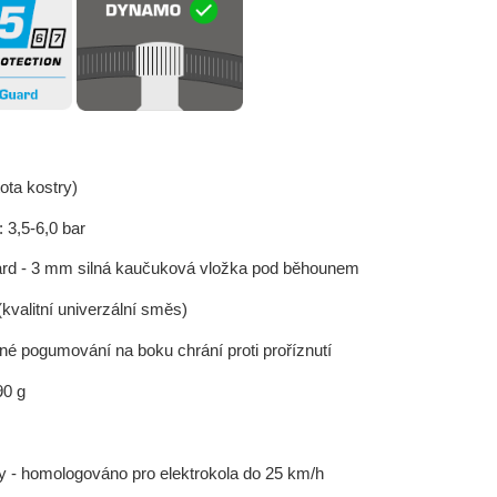
ota kostry)
 3,5-6,0 bar
rd - 3 mm silná kaučuková vložka pod běhounem
valitní univerzální směs)
vné pogumování na boku chrání proti proříznutí
90 g
 - homologováno pro elektrokola do 25 km/h