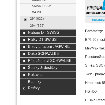
SMART SAM
X-ONE
29" (622)
29+ (622)
Parametry
:
Náboje DT SWISS
Ráfky DT SWISS
EPI: 50 (hust
Brzdy a řazení JAGWIRE
Min/Max tlak:
Duše SCHWALBE
PunctureGua
Příslušenství SCHWALBE
Směs: SBC (k
Špalky & destičky
Twin - přída
Rukavice
Blatníky
Hmotnost: 8
Řetězy
HS 450
E-Bike Ready