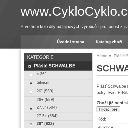
www.CykloCyklo.c
Prvotřídní kolo díly od fajnových výrobců - pro radost z jí
Úvodní strana
Katalog zboží
Home
Pláště
KATEGORIE
Pláště SCHWALBE
SCHWAL
< 26"
Silniční
Plášť Schwalbe 
26" (559)
boky Twin, E-Bi
26+ (559)
Zboží již není 
27.5" (584)
27.5+ (584)
Kód:
28" (622)
Výrobce: