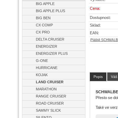
BIG APPLE
Cena:
BIG APPLE PLUS
Dostupnost:
BIG BEN
CX COMP
Sklad:
CX PRO
EAN:
DELTA CRUISER
Pláště SCHWAL
ENERGIZER
ENERGIZER PLUS
G-ONE
HURRICANE
KOJAK
Popis
Váš
LAND CRUISER
MARATHON
SCHWALBE 
RANGE CRUISER
Přesto se dob
ROAD CRUISER
Také ve verz
SAMMY SLICK
SILENTO