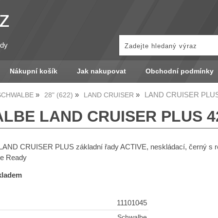
z
zdy
Nákupní košík
Jak nakupovat
Obchodní podmínky
LAND CRUISER PLUS 4
 SCHWALBE
28" (622)
LAND CRUISER
BE LAND CRUISER PLUS 42-
LAND CRUISER PLUS základní řady ACTIVE, neskládací, černý s r
ke Ready
skladem
11101045
Schwalbe