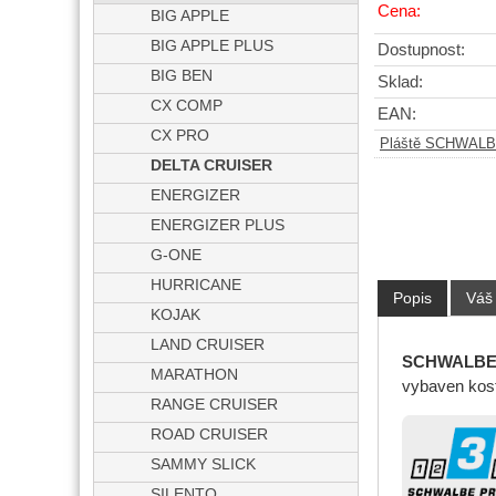
Cena:
BIG APPLE
BIG APPLE PLUS
Dostupnost:
BIG BEN
Sklad:
CX COMP
EAN:
CX PRO
Pláště SCHWAL
DELTA CRUISER
ENERGIZER
ENERGIZER PLUS
G-ONE
HURRICANE
Popis
Váš
KOJAK
LAND CRUISER
SCHWALBE D
MARATHON
vybaven kost
RANGE CRUISER
ROAD CRUISER
SAMMY SLICK
SILENTO