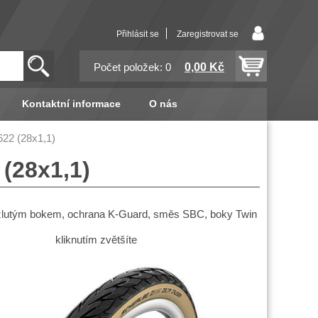
Přihlásit se
Zaregistrovat se
0,00 Kč
Počet položek: 0
Kontaktní informace
O nás
22 (28x1,1)
(28x1,1)
žlutým bokem, ochrana K-Guard, směs SBC, boky Twin
kliknutím zvětšíte