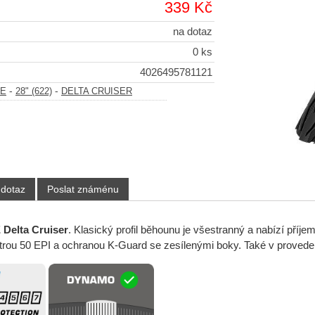
339 Kč
na dotaz
0 ks
4026495781121
-
-
BE
28" (622)
DELTA CRUISER
 dotaz
Poslat známénu
elta Cruiser
. Klasický profil běhounu je všestranný a nabízí příj
rou 50 EPI a ochranou K-Guard se zesílenými boky. Také v provede