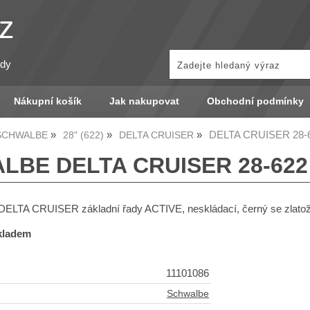
z
zdy
Nákupní košík
Jak nakupovat
Obchodní podmínky
DELTA CRUISER 28-6
 SCHWALBE
28" (622)
DELTA CRUISER
BE DELTA CRUISER 28-622 
DELTA CRUISER základní řady ACTIVE, neskládací, černý se zlato
skladem
11101086
Schwalbe