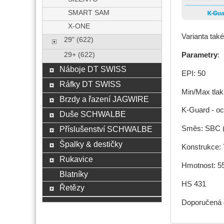
SMART SAM
X-ONE
Varianta tak
29" (622)
Parametry
:
29+ (622)
Náboje DT SWISS
EPI: 50
Ráfky DT SWISS
Min/Max tlak:
Brzdy a řazení JAGWIRE
K-Guard - oc
Duše SCHWALBE
Příslušenství SCHWALBE
Směs: SBC (k
Špalky & destičky
Konstrukce: 
Rukavice
Hmotnost: 5
Blatníky
HS 431
Řetězy
Doporučená d