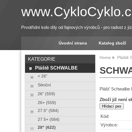
www.CykloCyklo.c
Prvotřídní kolo díly od fajnových výrobců - pro radost z jí
Úvodní strana
Katalog zboží
Home
Pláště
KATEGORIE
Pláště SCHWALBE
SCHWAL
< 26"
Silniční
Plášť Schwalbe 
26" (559)
Zboží již není 
26+ (559)
27.5" (584)
Kód:
27.5+ (584)
Výrobce:
28" (622)