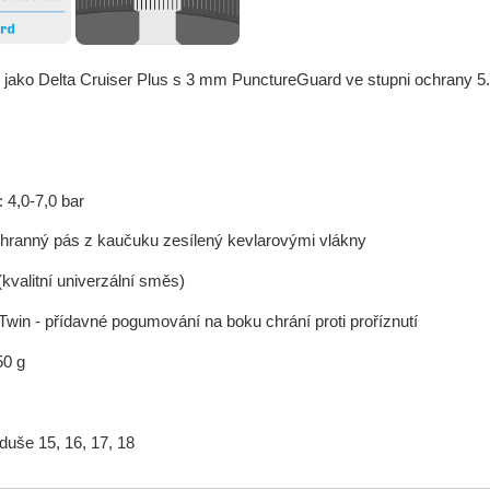
é jako Delta Cruiser Plus s 3 mm PunctureGuard ve stupni ochrany 5
 4,0-7,0 bar
hranný pás z kaučuku zesílený kevlarovými vlákny
valitní univerzální směs)
Twin - přídavné pogumování na boku chrání proti proříznutí
50 g
uše 15, 16, 17, 18