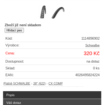
Zboží již není skladem
Kód:
1114896902
Výrobce:
Schwalbe
320 Kč
Cena:
Dostupnost:
na dotaz
Sklad:
0 ks
EAN:
4026495824224
-
-
Pláště SCHWALBE
28" (622)
CX COMP
Popis
Váš dotaz