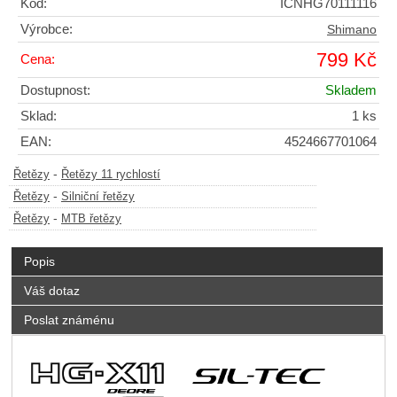
Kód:
ICNHG70111116
Výrobce:
Shimano
799 Kč
Cena:
Dostupnost:
Skladem
Sklad:
1 ks
EAN:
4524667701064
-
Řetězy
Řetězy 11 rychlostí
-
Řetězy
Silniční řetězy
-
Řetězy
MTB řetězy
Popis
Váš dotaz
Poslat známénu