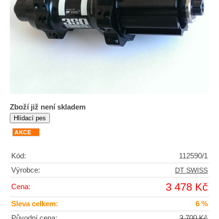
Zboží již není skladem
Kód:
112590/1
Výrobce:
DT SWISS
3 478 Kč
Cena:
Sleva celkem:
6 %
Původní cena:
3 700 Kč