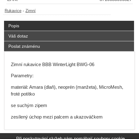
-
Rukavice
Zimní
Popis
Váš dotaz
Poslat známénu
Zimní rukavice BBB WinterLight BWG-06
Parametry:
materiál: Amara (dlaň), neoprén (manžeta), MicroMesh,
froté potítko
se suchým zipem
zesílený úchop mezi palcem a ukazováčkem
Při poskytování služeb nám pomáhají soubory cookie.