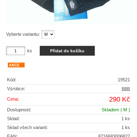
Vyberte variantu:
ks
Kód:
19521
Výrobce:
BBB
290 Kč
Cena:
Dostupnost:
Skladem
( M )
Sklad:
1 ks
Sklad všech variant:
1 ks
EAN:
8716683006827