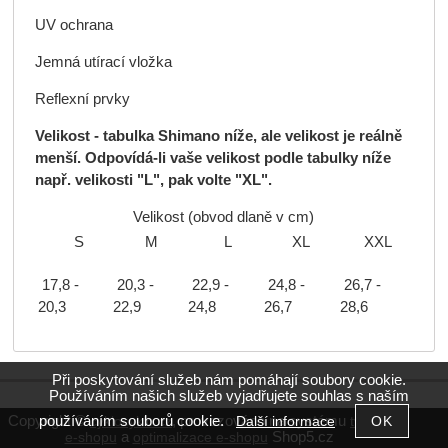
UV ochrana
Jemná utírací vložka
Reflexní prvky
Velikost - tabulka Shimano níže, ale velikost je reálně
menší. Odpovídá-li vaše velikost podle tabulky níže
např. velikosti "L", pak volte "XL".
Velikost (obvod dlaně v cm)
S
M
L
XL
XXL
26,7 -
17,8 -
20,3 -
22,9 -
24,8 -
28,6
20,3
22,9
24,8
26,7
Při poskytování služeb nám pomáhají soubory cookie.
Používáním našich služeb vyjadřujete souhlas s naším
používáním souborů cookie.
Copyright ©
,
provozováno na systému
Další informace
cyklocyklo.cz
tvorba
a
Shop5.cz
e-shopu
optimalizace e-shopu