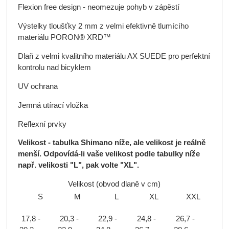
Flexion free design - neomezuje pohyb v zápěstí
Výstelky tloušťky 2 mm z velmi efektivně tlumícího
materiálu PORON® XRD™
Dlaň z velmi kvalitního materiálu AX SUEDE pro perfektní
kontrolu nad bicyklem
UV ochrana
Jemná utírací vložka
Reflexní prvky
Velikost - tabulka Shimano níže, ale velikost je reálně
menší. Odpovídá-li vaše velikost podle tabulky níže
např. velikosti "L", pak volte "XL".
Velikost (obvod dlaně v cm)
S
M
L
XL
XXL
26,7 -
17,8 -
20,3 -
22,9 -
24,8 -