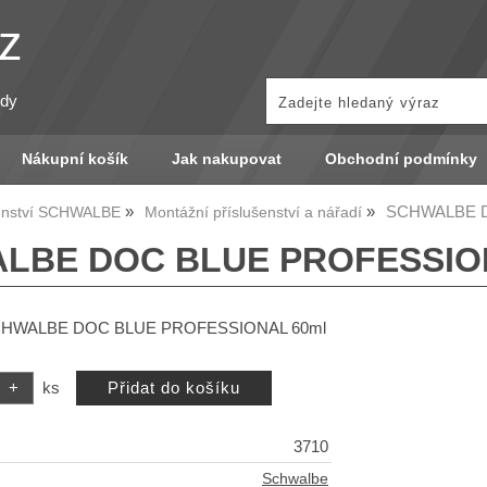
z
zdy
Nákupní košík
Jak nakupovat
Obchodní podmínky
SCHWALBE D
šenství SCHWALBE
Montážní příslušenství a nářadí
LBE DOC BLUE PROFESSIO
 SCHWALBE DOC BLUE PROFESSIONAL 60ml
ks
3710
Schwalbe