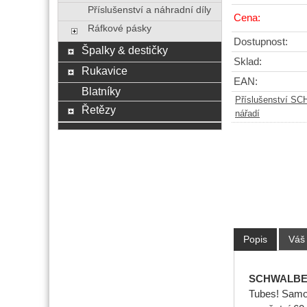
Příslušenství a náhradní díly
Cena:
Ráfkové pásky
Dostupnost:
Špalky & destičky
Sklad:
Rukavice
EAN:
Blatníky
Příslušenství 
Řetězy
nářadí
Popis
Váš
SCHWALBE
Tubes! Samoz