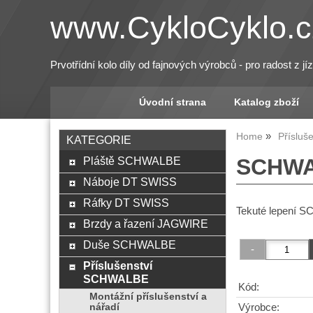
www.CykloCyklo.c
Prvotřídní kolo díly od fajnových výrobců - pro radost z jí
Úvodní strana
Katalog zboží
Home
Příslu
KATEGORIE
Pláště SCHWALBE
SCHWA
Náboje DT SWISS
Ráfky DT SWISS
Tekuté lepení
Brzdy a řazení JAGWIRE
Duše SCHWALBE
Příslušenství
SCHWALBE
Kód:
Montážní příslušenství a
Výrobce:
nářadí