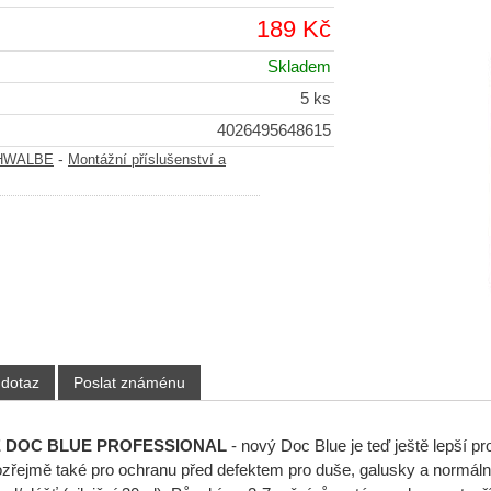
189 Kč
Skladem
5 ks
4026495648615
-
SCHWALBE
Montážní příslušenství a
 dotaz
Poslat známénu
 DOC BLUE PROFESSIONAL
- nový Doc Blue je teď ještě lepší 
řejmě také pro ochranu před defektem pro duše, galusky a normáln