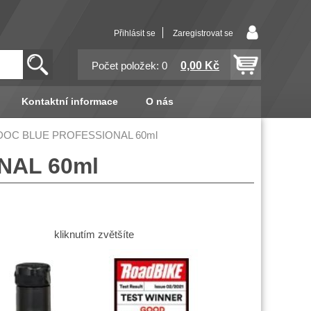
Přihlásit se
Zaregistrovat se
0,00 Kč
Počet položek: 0
Kontaktní informace
O nás
OC BLUE PROFESSIONAL 60ml
NAL 60ml
kliknutím zvětšíte