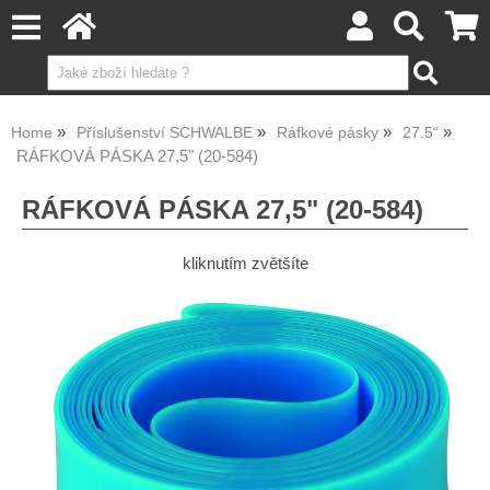
Home
Příslušenství SCHWALBE
Ráfkové pásky
27.5“
RÁFKOVÁ PÁSKA 27,5" (20-584)
RÁFKOVÁ PÁSKA 27,5" (20-584)
kliknutím zvětšíte