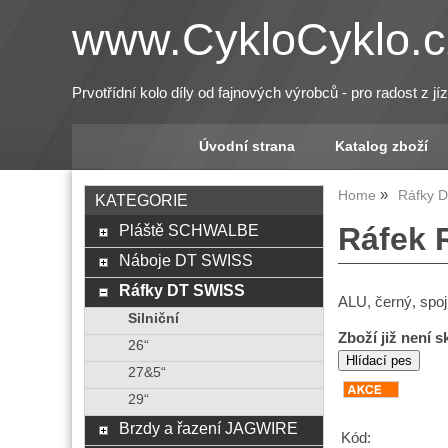
www.CykloCyklo.c
Prvotřídní kolo díly od fajnových výrobců - pro radost z jí
Úvodní strana
Katalog zboží
Home
Ráfky 
KATEGORIE
Pláště SCHWALBE
Ráfek 
Náboje DT SWISS
Ráfky DT SWISS
ALU, černý, spo
Silniční
Zboží již není 
26“
27&5“
29“
Brzdy a řazení JAGWIRE
Kód: