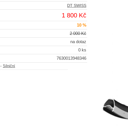
DT SWISS
1 800 Kč
10 %
2 000 Kč
na dotaz
0 ks
7630013948346
-
Silniční