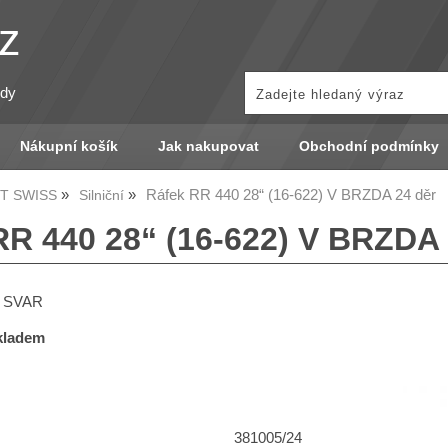
z
zdy
Nákupní košík
Jak nakupovat
Obchodní podmínky
Ráfek RR 440 28“ (16-622) V BRZDA 24 děr
DT SWISS
Silniční
RR 440 28“ (16-622) V BRZDA 
j SVAR
skladem
381005/24