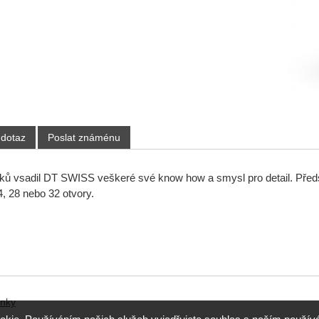
 dotaz
Poslat známénu
fků vsadil DT SWISS veškeré své know how a smysl pro detail. Před
4, 28 nebo 32 otvory.
ánky