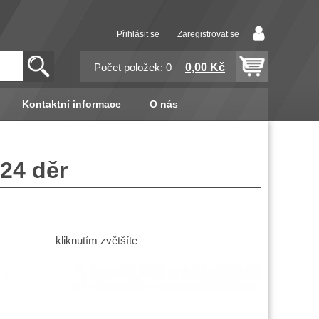
Přihlásit se
Zaregistrovat se
0,00 Kč
Počet položek: 0
Kontaktní informace
O nás
24 děr
kliknutím zvětšíte