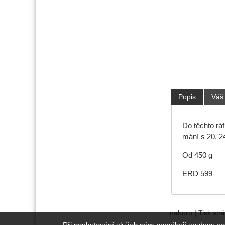
Popis
Váš
Do těchto rá
mání s 20, 2
Od 450 g
ERD 599
|
nahoru
Tisk str