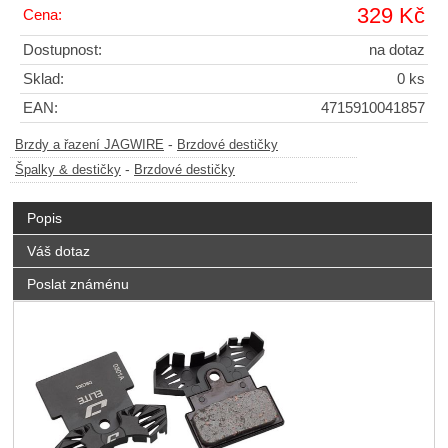
329 Kč
Cena:
Dostupnost:
na dotaz
Sklad:
0 ks
EAN:
4715910041857
-
Brzdy a řazení JAGWIRE
Brzdové destičky
-
Špalky & destičky
Brzdové destičky
Popis
Váš dotaz
Poslat známénu