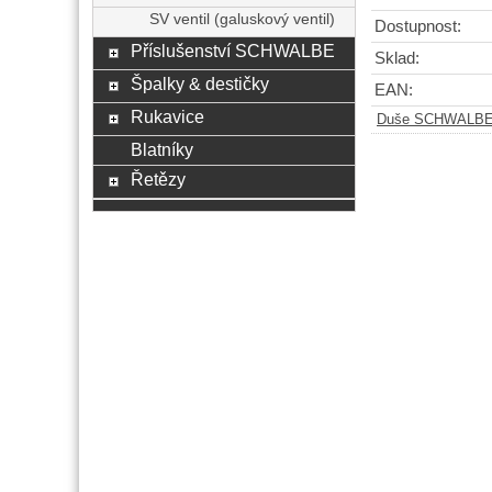
SV ventil (galuskový ventil)
Dostupnost:
Příslušenství SCHWALBE
Sklad:
Špalky & destičky
EAN:
Rukavice
Duše SCHWALB
Blatníky
Řetězy