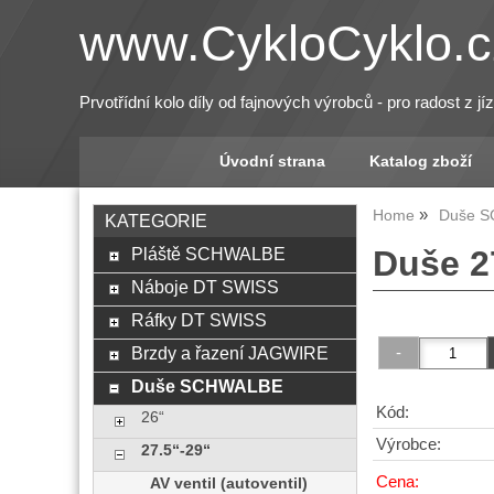
www.CykloCyklo.c
Prvotřídní kolo díly od fajnových výrobců - pro radost z jí
Úvodní strana
Katalog zboží
Home
Duše 
KATEGORIE
Pláště SCHWALBE
Duše 2
Náboje DT SWISS
Ráfky DT SWISS
Brzdy a řazení JAGWIRE
Duše SCHWALBE
Kód:
26“
Výrobce:
27.5“-29“
Cena:
AV ventil (autoventil)