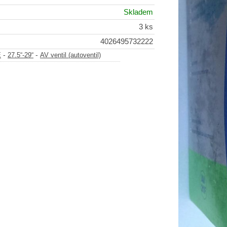
Skladem
3 ks
4026495732222
-
-
E
27.5“-29“
AV ventil (autoventil)