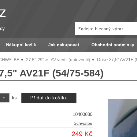
z
zdy
Nákupní košík
Jak nakupovat
Obchodní podmínky
Duše 27,5" AV21F (
SCHWALBE
27.5“-29“
AV ventil (autoventil)
7,5" AV21F (54/75-584)
ks
10400030
Schwalbe
249 Kč