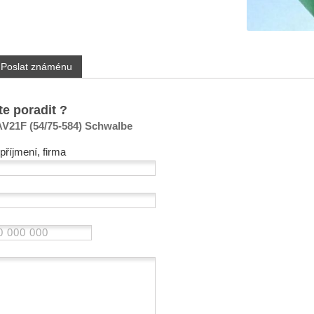
Poslat známénu
te poradit ?
AV21F (54/75-584) Schwalbe
příjmení, firma