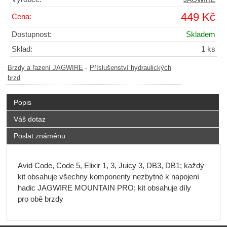
449 Kč
Cena:
Dostupnost:
Skladem
Sklad:
1 ks
-
Brzdy a řazení JAGWIRE
Příslušenství hydraulických
brzd
Popis
Váš dotaz
Poslat známénu
Avid Code, Code 5, Elixir 1, 3, Juicy 3, DB3, DB1; každý
kit obsahuje všechny komponenty nezbytné k napojení
hadic JAGWIRE MOUNTAIN PRO; kit obsahuje díly
pro obě brzdy