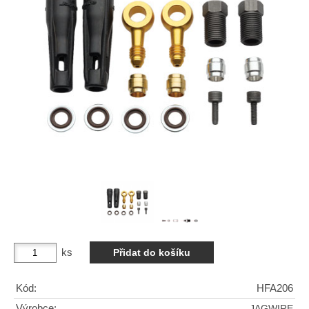
ks
Kód:
HFA206
Výrobce:
JAGWIRE