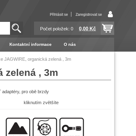
Přihlásit se
Zaregistrovat se
0,00 Kč
Počet položek: 0
Kontaktní informace
O nás
ce JAGWIRE, organická zelená , 3m
 zelená , 3m
adaptéry, pro obě brzdy
kliknutím zvětšíte