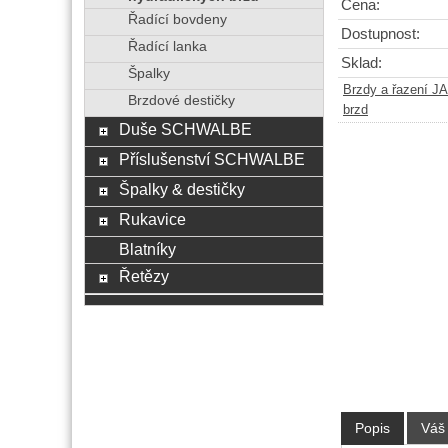
Cena:
Řadící bovdeny
Dostupnost:
Řadící lanka
Sklad:
Špalky
Brzdy a řazení 
Brzdové destičky
brzd
Duše SCHWALBE
Příslušenství SCHWALBE
Špalky & destičky
Rukavice
Blatníky
Řetězy
Popis
Váš