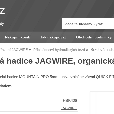
z
zdy
Nákupní košík
Jak nakupovat
Obchodní podmínky
Brzdová hadi
a řazení JAGWIRE
Příslušenství hydraulických brzd
á hadice JAGWIRE, organická
ická hadice MOUNTAIN PRO 5mm, univerzální se všemi QUICK FIT 
skladem
HBK406
JAGWIRE