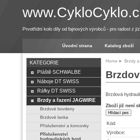
www.CykloCyklo.c
Prvotřídní kolo díly od fajnových výrobců - pro radost z jí
Úvodní strana
Katalog zboží
Home
Brzdy 
KATEGORIE
Pláště SCHWALBE
Brzdov
Náboje DT SWISS
Ráfky DT SWISS
Brzdová hydraul
Brzdy a řazení JAGWIRE
Zboží již není 
Brzdové bovdeny
Brzdové lanka
Kód:
Příslušenství a koncovky
Výrobce:
Příslušenství
hydraulických brzd