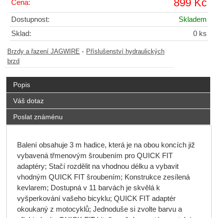
899 Kč
Cena:
Dostupnost:
Skladem
Sklad:
0 ks
-
Brzdy a řazení JAGWIRE
Příslušenství hydraulických
brzd
Popis
Váš dotaz
Poslat známénu
Balení obsahuje 3 m hadice, která je na obou koncích již
vybavená třmenovým šroubením pro QUICK FIT
adaptéry; Stačí rozdělit na vhodnou délku a vybavit
vhodným QUICK FIT šroubením; Konstrukce zesílená
kevlarem; Dostupná v 11 barvách je skvělá k
vyšperkování vašeho bicyklu; QUICK FIT adaptér
okoukaný z motocyklů; Jednoduše si zvolte barvu a