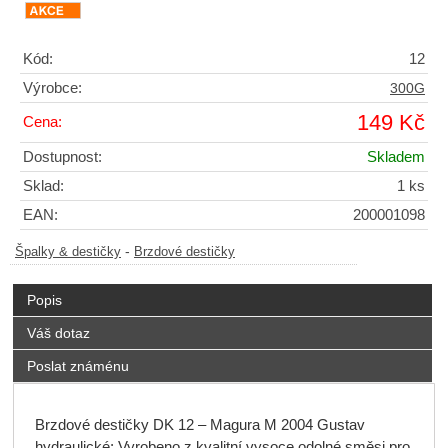
Kód:
12
Výrobce:
300G
149 Kč
Cena:
Dostupnost:
Skladem
Sklad:
1 ks
EAN:
200001098
-
Špalky & destičky
Brzdové destičky
Popis
Váš dotaz
Poslat známénu
Brzdové destičky DK 12 – Magura M 2004 Gustav
hydraulické; Vyrobeno z kvalitní vysoce odolné směsi pro